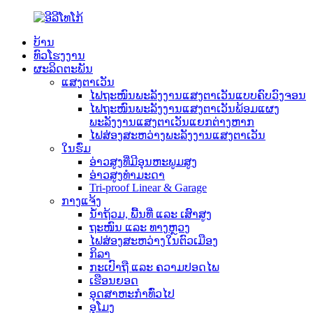
ບ້ານ
ທົວໂຮງງານ
ຜະລິດຕະພັນ
ແສງຕາເວັນ
ໄຟຖະໜົນພະລັງງານແສງຕາເວັນແບບຄົບວົງຈອນ
ໄຟຖະໜົນພະລັງງານແສງຕາເວັນພ້ອມແຜງ
ພະລັງງານແສງຕາເວັນແຍກຕ່າງຫາກ
ໄຟສ່ອງສະຫວ່າງພະລັງງານແສງຕາເວັນ
ໃນຮົ່ມ
ອ່າວສູງທີ່ມີອຸນຫະພູມສູງ
ອ່າວສູງທຳມະດາ
Tri-proof Linear & Garage
ກາງແຈ້ງ
ນໍ້າຖ້ວມ, ພື້ນທີ່ ແລະ ເສົາສູງ
ຖະໜົນ ແລະ ທາງຫຼວງ
ໄຟສ່ອງສະຫວ່າງໃນຕົວເມືອງ
ກິລາ
ກະເປົາຖື ແລະ ຄວາມປອດໄພ
ເຮືອນຍອດ
ອຸດສາຫະກຳທົ່ວໄປ
ອຸໂມງ