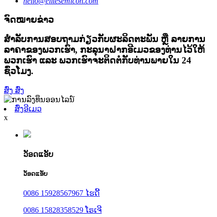
hello@elitesemicon.com
ຈົດໝາຍຂ່າວ
ສຳລັບການສອບຖາມກ່ຽວກັບຜະລິດຕະພັນ ຫຼື ລາຍການ
ລາຄາຂອງພວກເຮົາ, ກະລຸນາຝາກອີເມວຂອງທ່ານໄວ້ໃຫ້
ພວກເຮົາ ແລະ ພວກເຮົາຈະຕິດຕໍ່ກັບທ່ານພາຍໃນ 24
ຊົ່ວໂມງ.
ສົ່ງ
ສົ່ງ
ສົ່ງອີເມວ
x
ວັອດແອັບ
ວັອດແອັບ
0086 15928567967 ໄຮດີ້
0086 15828358529 ໂຣເຈີ