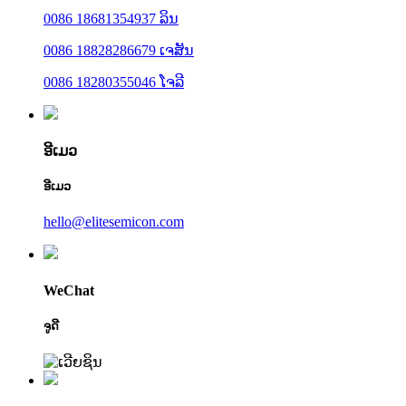
0086 18681354937 ລິນ
0086 18828286679 ເຈສັນ
0086 18280355046 ໂຈລີ
ອີເມວ
ອີເມວ
hello@elitesemicon.com
WeChat
ຈູດີ