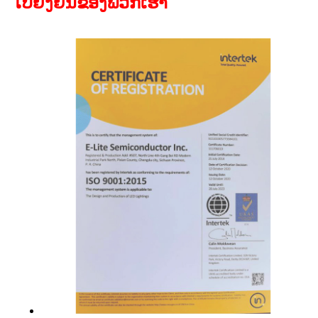
ໃບຢັ້ງຢືນຂອງພວກເຮົາ