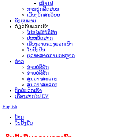
ເສົາໄຟ
ການປູກພືດສວນ
ເມືອງອັດສະລິຍະ
ຄັງຮູບພາບ
ກ່ຽວກັບພວກເຮົາ
ໂປຣໄຟລ໌ບໍລິສັດ
ປະຫວັດສາດ
ເລື່ອງລາວຂອງພວກເຮົາ
ໃບຢັ້ງຢືນ
ຍຸດທະສາດການຕະຫຼາດ
ຂ່າວ
ຂ່າວບໍລິສັດ
ຂ່າວບໍລິສັດ
ສູນວາງສະແດງ
ສູນວາງສະແດງ
ຕິດຕໍ່ພວກເຮົາ
ເຄື່ອງສາກໄຟ EV
English
ບ້ານ
ໃບຢັ້ງຢືນ