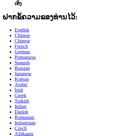
ເທິງ
ຝາກຂໍ້ຄວາມຂອງທ່ານໄວ້:
English
Chinese
Chinese
French
German
Portuguese
Spanish
Russian
Japanese
Korean
Arabic
Irish
Greek
Turkish
Italian
Danish
Romanian
Indonesian
Czech
Afrikaans