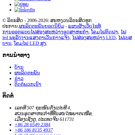
© ລິຂະສິດ - 2006-2026: ສະຫງວນລິຂະສິດທຸກ
ປະການ.
ຜະລິດຕະພັນຍອດນິຍົມ
-
ແຜນຜັງເວັບໄຊທ໌
ການອອກແບບໄຟສ່ອງສະຫວ່າງອຸດສາຫະກໍາ
,
ໂຄມໄຟຕິດຝາ
,
ໄຟ
led ພະລັງງານແສງຕາເວັນກາງແຈ້ງ
,
ໄຟສ່ອງສະຫວ່າງ LED
,
ໄຟເບສ
ບານ
,
ໂຄມໄຟ LED ສູງ
,
ການນຳທາງ
ບ້ານ
ຜະລິດຕະພັນ
ຂ່າວ
ຕິດຕໍ່ພວກເຮົາ
ຕິດຕໍ່
ເລກທີ 507 ຖະໜົນກັງເປຍທີ 4,
ສວນອຸດສາຫະກຳທີ່ທັນສະໄໝພາກເໜືອ,
ເມືອງເຊັງຕູ, ປະເທດຈີນ 611731
+86 28 6549 2384
+86 186 8135 4937